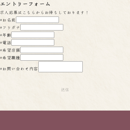
エントリーフォーム
求人応募はこちらからお待ちしております！
*
お名前
*
フリガナ
*
年齢
*
電話
*
希望店舗
*
希望職種
*
お問い合わせ内容
送信