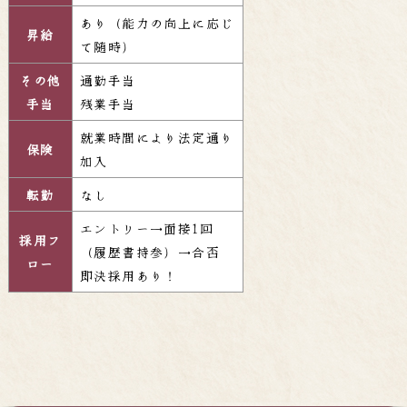
あり（能力の向上に応じ
昇給
て随時）
その他
通勤手当
手当
残業手当
就業時間により法定通り
保険
加入
転勤
なし
エントリー→面接1回
採用フ
（履歴書持参）→合否
ロー
即決採用あり！