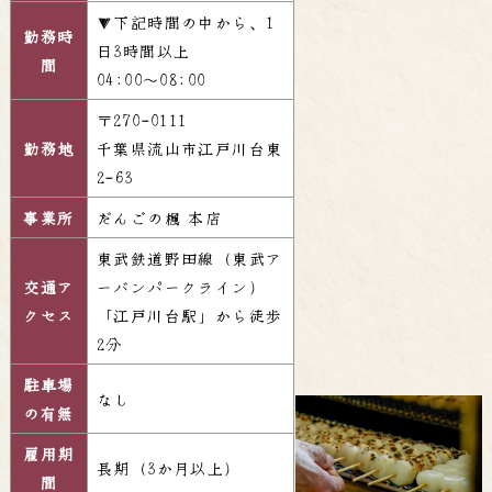
▼下記時間の中から、1
勤務時
日3時間以上
間
04:00～08:00
〒270-0111
勤務地
千葉県流山市江戸川台東
2-63
事業所
だんごの楓 本店
東武鉄道野田線（東武ア
交通ア
ーバンパークライン）
クセス
「江戸川台駅」から徒歩
2分
駐車場
なし
の有無
雇用期
長期（3か月以上）
間