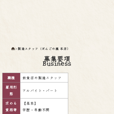
＞
製造スタッフ（だんごの楓 本店）
募集要項
Business
職種
飲食店の製造スタッフ
雇用形
アルバイト・パート
態
求める
【基本】
資格等
学歴・年齢不問