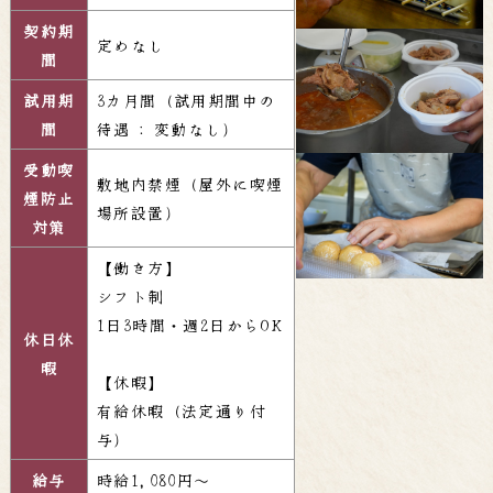
契約期
定めなし
間
試用期
3カ月間（試用期間中の
間
待遇 : 変動なし）
受動喫
敷地内禁煙（屋外に喫煙
煙防止
場所設置）
対策
【働き方】
シフト制
1日3時間・週2日からOK
休日休
暇
【休暇】
有給休暇（法定通り付
与）
給与
時給1,080円～